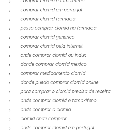
comprar clomid e tamoxifeno
comprar clomid em portugal
comprar clomid farmacia
posso comprar clomid na farmacia
comprar clomid generico
comprar clomid pela internet
onde comprar clomid ou indux
donde comprar clomid mexico
comprar medicamento clomid
donde puedo comprar clomid online
para comprar o clomid precisa de receita
onde comprar clomid e tamoxifeno
onde comprar o clomid
clomid onde comprar
onde comprar clomid em portugal